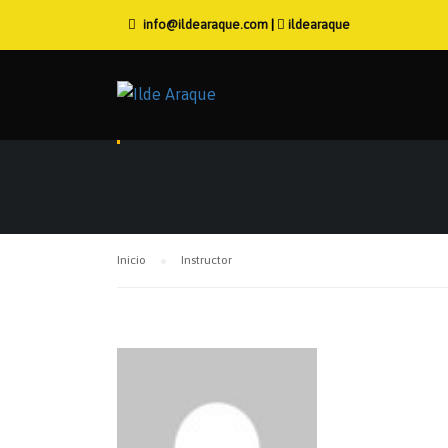
info@ildearaque.com
|
ildearaque
INSTRUCT
Inicio
Instructor