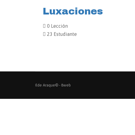
Luxaciones
0 Lección
23 Estudiante
Ilde Araque© -
8web